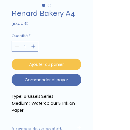
Renard Bakery A4
Prix
30,00 €
Quantité
*
Ajouter au panier
Commander et payer
Type: Brussels Series 
Medium : Watercolour & Ink on 
Paper 
Size : 300 x 210 mm 
Printed on Arena 350g paper
A propos de ce produit